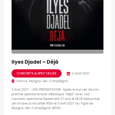
Ilyes Djadel – Déjà
CONCERTS & SPECTACLES
3 avril 2027
France
Margny-lès-Compiègne
3 Avril 2027 – 20h PRÉSENTATION : Après le succès de son
premier spectacle Ilyes débarque “déjà” avec son
nouveau spectacle.Seulement 27 ans et DÉJÀ beaucoup
de choses à raconter !RDV le 3 avril 2027 au Tigre de
Margny-lès-Compiègne. INFOS...