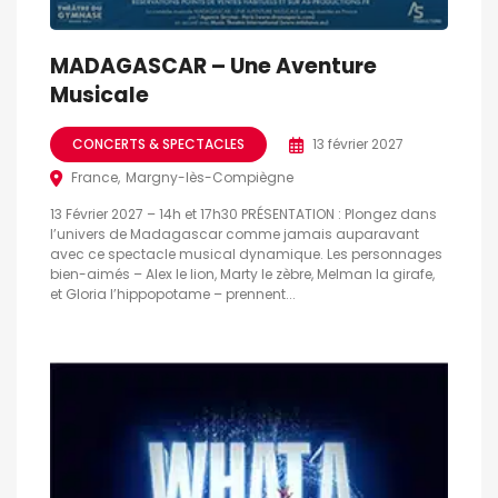
MADAGASCAR – Une Aventure
Musicale
CONCERTS & SPECTACLES
13 février 2027
France
Margny-lès-Compiègne
13 Février 2027 – 14h et 17h30 PRÉSENTATION : Plongez dans
l’univers de Madagascar comme jamais auparavant
avec ce spectacle musical dynamique. Les personnages
bien-aimés – Alex le lion, Marty le zèbre, Melman la girafe,
et Gloria l’hippopotame – prennent...