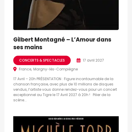
Gilbert Montagné – L’Amour dans
ses mains
CONCERTS & SPECTACLES
17 avril 2027
France
Margny-lès-Compiègne
17 Avril – 20h PRÉSENTATION : Figure incontournable de la
chanson française, avec plus de 10 millions de disques
vendus, l’artiste vous donne rendez-vous pour un concert
exceptionnel au Tigre le 17 Avril 2027 à 20h ! Pilier de la
scène...