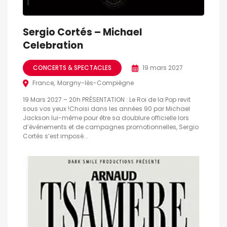
Sergio Cortés – Michael
Celebration
CONCERTS & SPECTACLES
19 mars 2027
France
Margny-lès-Compiègne
19 Mars 2027 – 20h PRÉSENTATION : Le Roi de la Pop revit
sous vos yeux !Choisi dans les années 90 par Michael
Jackson lui-même pour être sa doublure officielle lors
d’événements et de campagnes promotionnelles, Sergio
Cortés s’est imposé...