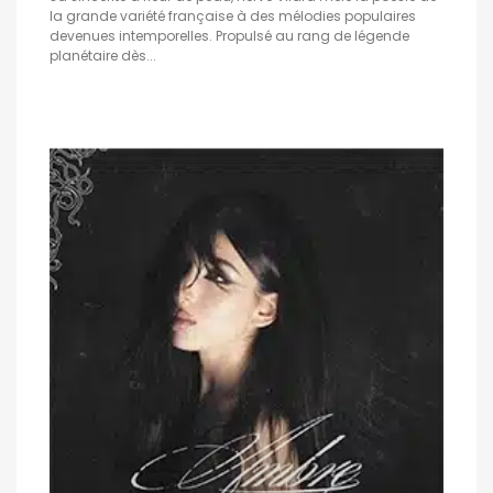
la grande variété française à des mélodies populaires
devenues intemporelles. Propulsé au rang de légende
planétaire dès...