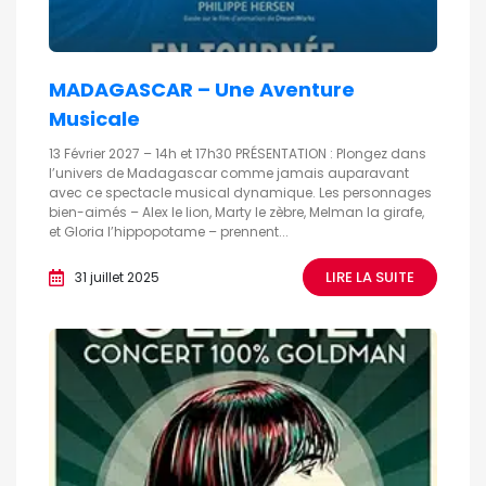
MADAGASCAR – Une Aventure
Musicale
13 Février 2027 – 14h et 17h30 PRÉSENTATION : Plongez dans
l’univers de Madagascar comme jamais auparavant
avec ce spectacle musical dynamique. Les personnages
bien-aimés – Alex le lion, Marty le zèbre, Melman la girafe,
et Gloria l’hippopotame – prennent...
LIRE LA SUITE
31 juillet 2025