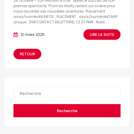
24 Octobre – 20h PRÉSENTATION : Après le succès de son
premier spectacle, Thomas Marty revient sur scène pour
nous raconter ses nouvelles aventures. Placement
assis/numéroté INFOS : PLACEMENT : assis/numérotéTARIF
unique : 39€CONTACT BILLETTERIE, CE ET PMR : Nuits...
LIRE LA SUITE
12 mars 2025
RETOUR
Recherche