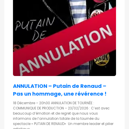
ANNULATION – Putain de Renaud –
Pas un hommage, une révérence !
18 Décembre – 20h30 ANNULATION DE TOURNÉE :
COMMUNIQUE DE PRODUCTION – 23/02/2026 : C’est avec
beaucoup d’émotion et de regret que nous vous
informons de l’annulation totale de la tournée du
spectacle « PUTAIN DE RENAUD« Un membre leader et pilier
artistique...